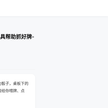
具帮助抓好牌-
力骰子，桌板下的
接给你喂牌、点