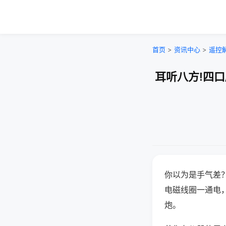
首页
>
资讯中心
>
遥控
耳听八方!四
你以为是手气差
电磁线圈一通电
炮。