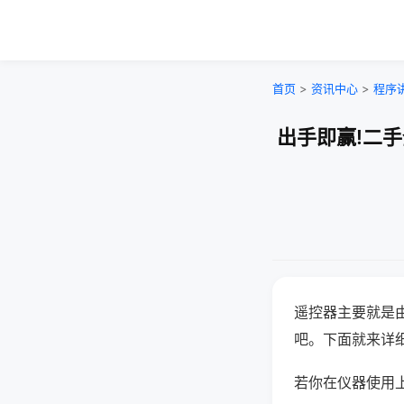
首页
>
资讯中心
>
程序
出手即赢!二
遥控器主要就是
吧。下面就来详
若你在仪器使用上