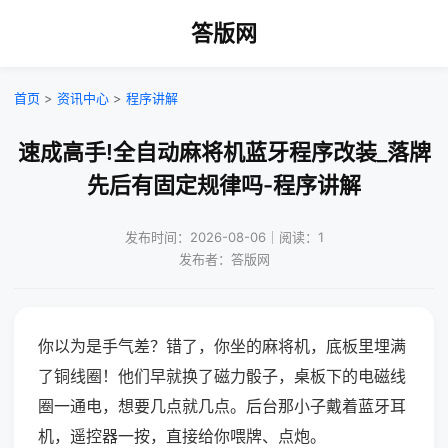
答版网
首页
>
资讯中心
>
程序讲解
速成高手!全自动麻将机蓝牙程序改装_落牌
先后有固定规律吗-程序讲解
发布时间：2026-08-06｜阅读：1
发布者：答版网
你以为是手气差？错了，你坐的麻将机，底板里埋满
了铜线圈！他们早就换了磁力骰子，桌板下的电磁线
圈一通电，想要几点就几点。后台那小子戴着蓝牙耳
机，遥控器一按，直接给你喂牌、点炮。