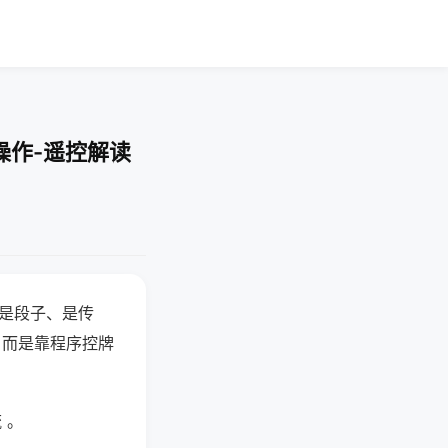
操作-遥控解读
半是段子、是传
，而是靠程序控牌
 。