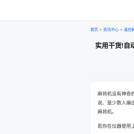
首页
>
资讯中心
>
遥控
实用干货!自
麻将机没有神奇的
说、是少数人编
麻将机。
若你在仪器使用上