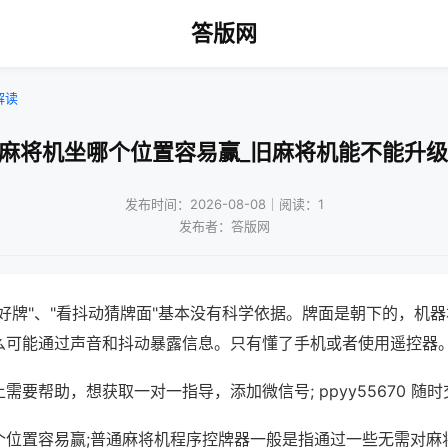
答版网
解读
动麻将机坐哪个位置容易赢_旧麻将机能不能升级
发布时间：2026-08-08｜阅读：1
发布者：答版网
好牌"、"看抖动猜牌面"基本没有科学依据。牌面是朝下的，机
么可能通过声音和抖动暴露信息。只有懂了手机或者使用遥控器
需要帮助，想获取一对一指导，添加微信号; ppyy55670 随时
个位置容易赢;普通麻将机程序控牌器一般是指通过一些无需对麻