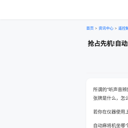
首页
>
资讯中心
>
遥控
抢占先机!自
所谓的"听声音辨
张牌是什么，怎
若你在仪器使用上
自动麻将机坐哪