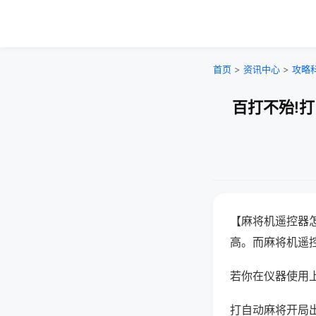
首页
>
资讯中心
>
攻略
百打不殆!
【麻将机遥控器
高。而麻将机遥
若你在仪器使用上
打自动麻将开局