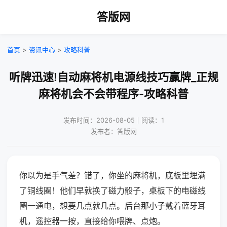
答版网
首页
>
资讯中心
>
攻略科普
听牌迅速!自动麻将机电源线技巧赢牌_正规
麻将机会不会带程序-攻略科普
发布时间：2026-08-05｜阅读：1
发布者：答版网
你以为是手气差？错了，你坐的麻将机，底板里埋满
了铜线圈！他们早就换了磁力骰子，桌板下的电磁线
圈一通电，想要几点就几点。后台那小子戴着蓝牙耳
机，遥控器一按，直接给你喂牌、点炮。