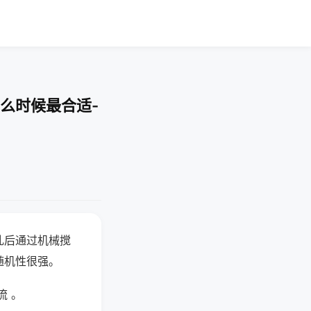
么时候最合适-
乱后通过机械搅
随机性很强。
流 。