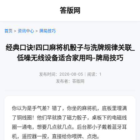
答版网
首页
>
资讯中心
>
牌局技巧
经典口诀!四口麻将机骰子与洗牌规律关联_
低噪无线设备适合家用吗-牌局技巧
发布时间：2026-08-05｜阅读：1
发布者：答版网
你以为是手气差？错了，你坐的麻将机，底板里埋满
了铜线圈！他们早就换了磁力骰子，桌板下的电磁线
圈一通电，想要几点就几点。后台那小子戴着蓝牙耳
机，遥控器一按，直接给你喂牌、点炮。