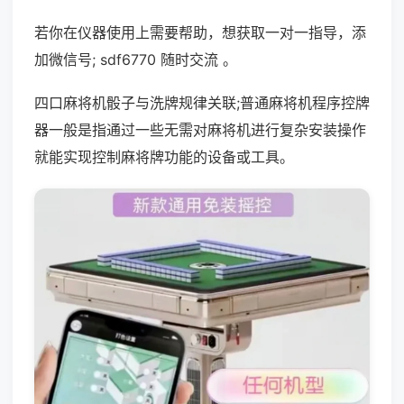
若你在仪器使用上需要帮助，想获取一对一指导，添
加微信号; sdf6770 随时交流 。
四口麻将机骰子与洗牌规律关联;普通麻将机程序控牌
器一般是指通过一些无需对麻将机进行复杂安装操作
就能实现控制麻将牌功能的设备或工具。