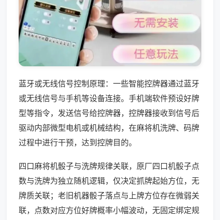
蓝牙或无线信号控制原理：一些智能控牌器通过蓝牙
或无线信号与手机等设备连接。手机端软件预设好牌
型等指令，发送信号给控牌器，控牌器接收到信号后
驱动内部微型电机或机械结构，在麻将机洗牌、码牌
过程中进行干预，达到控牌目的。
四口麻将机骰子与洗牌规律关联，原厂四口机骰子点
数与洗牌为独立随机逻辑，仅决定抓牌起始方位，无
牌质关联；老旧机器骰子落点与上牌方位存在微弱关
联，点数对应方位好牌概率小幅波动，无固定绑定规