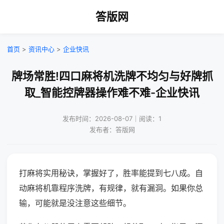
答版网
首页
>
资讯中心
>
企业快讯
牌场常胜!四口麻将机洗牌不均匀与好牌抓
取_智能控牌器操作难不难-企业快讯
发布时间：2026-08-07｜阅读：1
发布者：答版网
打麻将实用秘诀，掌握好了，胜率能提到七八成。自
动麻将机靠程序洗牌，有规律，就有漏洞。如果你总
输，可能就是没注意这些细节。