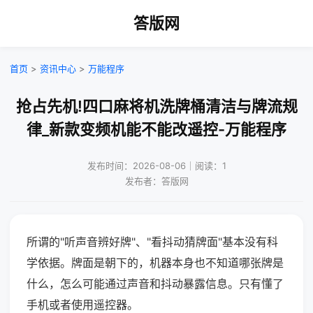
答版网
首页
>
资讯中心
>
万能程序
抢占先机!四口麻将机洗牌桶清洁与牌流规
律_新款变频机能不能改遥控-万能程序
发布时间：2026-08-06｜阅读：1
发布者：答版网
所谓的"听声音辨好牌"、"看抖动猜牌面"基本没有科
学依据。牌面是朝下的，机器本身也不知道哪张牌是
什么，怎么可能通过声音和抖动暴露信息。只有懂了
手机或者使用遥控器。