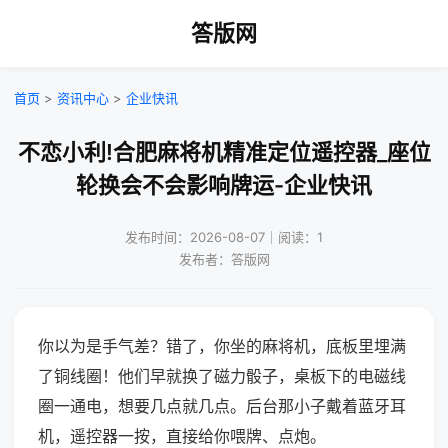
答版网
首页
>
资讯中心
>
企业快讯
不恋小利!合肥麻将机精准定位遥控器_座位
轮换会不会影响牌运-企业快讯
发布时间：2026-08-07｜阅读：1
发布者：答版网
你以为是手气差？错了，你坐的麻将机，底板里埋满
了铜线圈！他们早就换了磁力骰子，桌板下的电磁线
圈一通电，想要几点就几点。后台那小子戴着蓝牙耳
机，遥控器一按，直接给你喂牌、点炮。