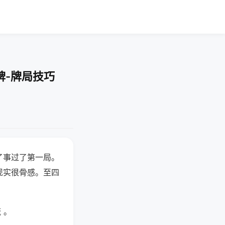
牌-牌局技巧
了事过了第一局。
现实很骨感。至四
 。