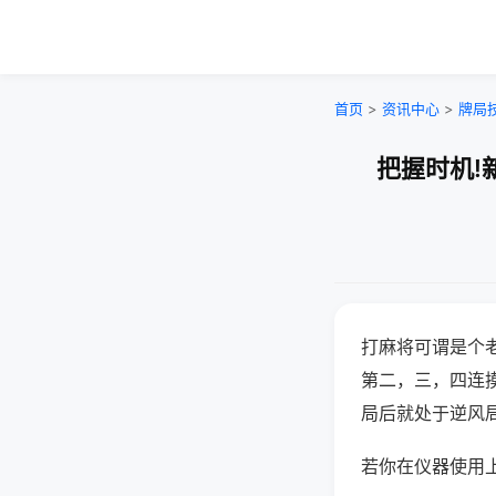
首页
>
资讯中心
>
牌局
把握时机!
打麻将可谓是个
第二，三，四连
局后就处于逆风
若你在仪器使用上