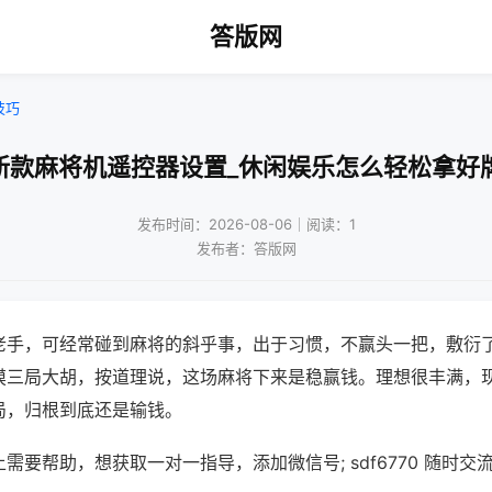
答版网
技巧
新款麻将机遥控器设置_休闲娱乐怎么轻松拿好
发布时间：2026-08-06｜阅读：1
发布者：答版网
老手，可经常碰到麻将的斜乎事，出于习惯，不赢头一把，敷衍
摸三局大胡，按道理说，这场麻将下来是稳赢钱。理想很丰满，
局，归根到底还是输钱。
需要帮助，想获取一对一指导，添加微信号; sdf6770 随时交流