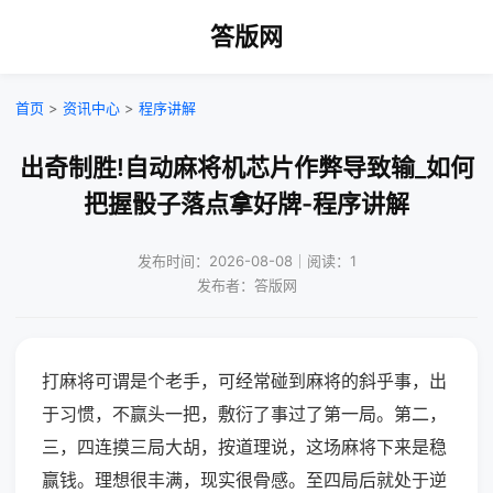
答版网
首页
>
资讯中心
>
程序讲解
出奇制胜!自动麻将机芯片作弊导致输_如何
把握骰子落点拿好牌-程序讲解
发布时间：2026-08-08｜阅读：1
发布者：答版网
打麻将可谓是个老手，可经常碰到麻将的斜乎事，出
于习惯，不赢头一把，敷衍了事过了第一局。第二，
三，四连摸三局大胡，按道理说，这场麻将下来是稳
赢钱。理想很丰满，现实很骨感。至四局后就处于逆