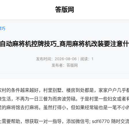
答版网
技巧
打自动麻将机控牌技巧_商用麻将机改装要注意什
发布时间：2026-08-06｜阅读：1
发布者：答版网
农村的条件越来越好，村里别墅、楼房到处都是，家家户户几乎
康生活，不再为一日三餐为而奔波劳碌。于是村里一些妇女或者
里的麻将馆去打麻将。虽然打得小，但如果经常输也是一笔不小
需要帮助，想获取一对一指导，添加微信号; sdf6770 随时交流