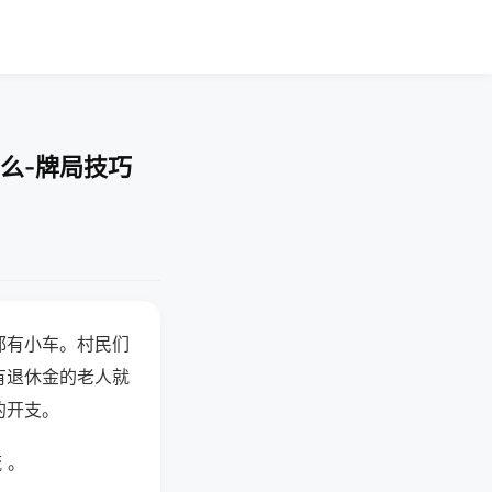
么-牌局技巧
都有小车。村民们
有退休金的老人就
的开支。
 。