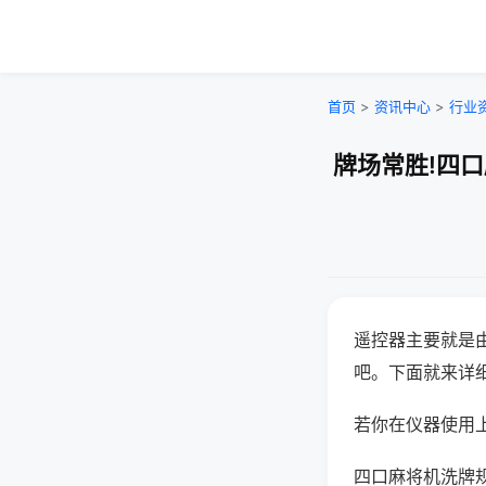
首页
>
资讯中心
>
行业
牌场常胜!四
遥控器主要就是
吧。下面就来详
若你在仪器使用上
四口麻将机洗牌