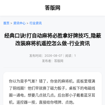
答版网
首页
>
资讯中心
>
行业资讯
经典口诀!打自动麻将必胜拿好牌技巧_隐蔽
改装麻将机遥控怎么做-行业资讯
发布时间：2026-08-07｜阅读：1
发布者：答版网
你以为是手气差？错了，你坐的麻将机，底板里埋满
了铜线圈！他们早就换了磁力骰子，桌板下的电磁线
圈一通电，想要几点就几点。后台那小子戴着蓝牙耳
机，遥控器一按，直接给你喂牌、点炮。