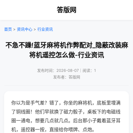
答版网
首页
>
资讯中心
>
行业资讯
不急不躁!蓝牙麻将机作弊配对_隐蔽改装麻
将机遥控怎么做-行业资讯
发布时间：2026-08-07｜阅读：1
发布者：答版网
你以为是手气差？错了，你坐的麻将机，底板里埋满
了铜线圈！他们早就换了磁力骰子，桌板下的电磁线
圈一通电，想要几点就几点。后台那小子戴着蓝牙耳
机，遥控器一按，直接给你喂牌、点炮。